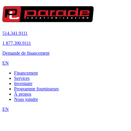
514.341.9111
1 877.390.9111
Demande de financement
EN
Financement
Services
Inventaire
Programme fournisseurs
À propos
Nous joindre
EN