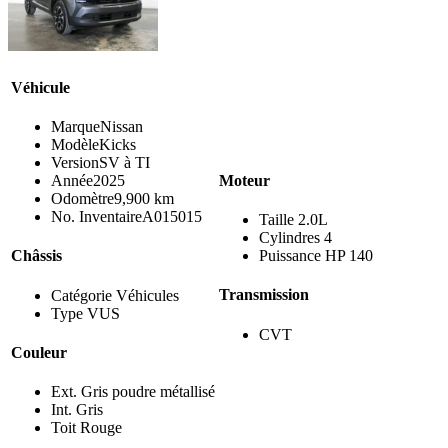
Véhicule
Marque
Nissan
Modèle
Kicks
Version
SV à TI
Moteur
Année
2025
Odomètre
9,900 km
No. Inventaire
A015015
Taille
2.0L
Cylindres
4
Puissance HP
140
Châssis
Transmission
Catégorie
Véhicules
Type
VUS
CVT
Couleur
Ext.
Gris poudre métallisé
Int.
Gris
Toit
Rouge