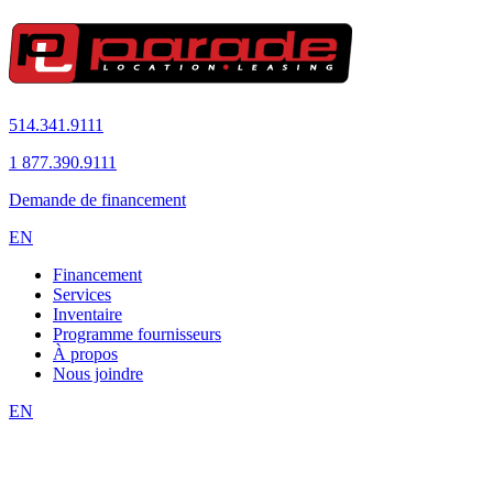
514.341.9111
1 877.390.9111
Demande de financement
EN
Financement
Services
Inventaire
Programme fournisseurs
À propos
Nous joindre
EN