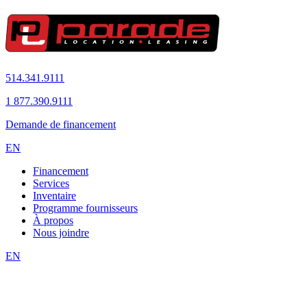
514.341.9111
1 877.390.9111
Demande de financement
EN
Financement
Services
Inventaire
Programme fournisseurs
À propos
Nous joindre
EN