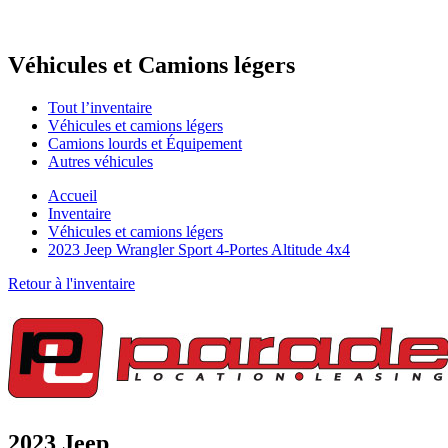
Véhicules et
Camions légers
Tout l’inventaire
Véhicules et camions légers
Camions lourds et Équipement
Autres véhicules
Accueil
Inventaire
Véhicules et camions légers
2023 Jeep Wrangler Sport 4-Portes Altitude 4x4
Retour à l'inventaire
2023 Jeep