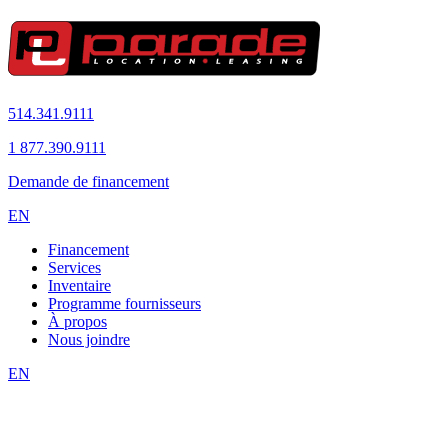
514.341.9111
1 877.390.9111
Demande de financement
EN
Financement
Services
Inventaire
Programme fournisseurs
À propos
Nous joindre
EN