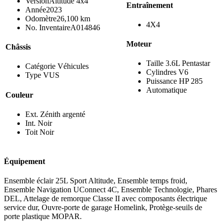
Version
Altitude 4x4
Entraînement
Année
2023
Odomètre
26,100 km
4X4
No. Inventaire
A014846
Moteur
Châssis
Taille
3.6L Pentastar
Catégorie
Véhicules
Cylindres
V6
Type
VUS
Puissance HP
285
Automatique
Couleur
Ext.
Zénith argenté
Int.
Noir
Toit
Noir
Équipement
Ensemble éclair 25L Sport Altitude, Ensemble temps froid,
Ensemble Navigation UConnect 4C, Ensemble Technologie, Phares
DEL, Attelage de remorque Classe II avec composants électrique
service dur, Ouvre-porte de garage Homelink, Protège-seuils de
porte plastique MOPAR.